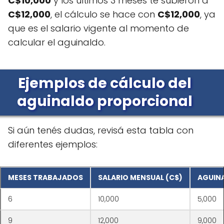
C$10,000
y los últimos 3 meses te subieron a
C$12,000
, el cálculo se hace con
C$12,000
, ya
que es el salario vigente al momento de
calcular el aguinaldo.
Ejemplos de cálculo del
aguinaldo proporcional
Si aún tenés dudas, revisá esta tabla con
diferentes ejemplos:
MESES TRABAJADOS
SALARIO MENSUAL (C$)
AGUIN
6
10,000
5,000
9
12,000
9,000