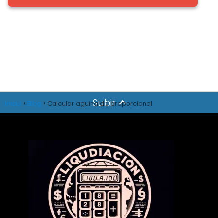
Subir
Inicio
Blog
Calcular aguinaldo proporcional