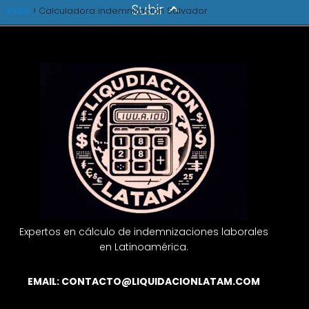
Subir
Inicio
Calculadora indemnización Salvador
Expertos en cálculo de indemnizaciones laborales
en Latinoamérica.
EMAIL:
CONTACTO@LIQUIDACIONLATAM.COM