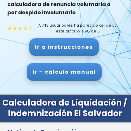
calculadora de renuncia voluntaria o
por despido involuntario
.
A 743 usuarios les ha parecido así de útil
★
★
★
★
½
este artículo: 4.98 de 5
Ir a instrucciones
Ir - cálculo manual
Calculadora de Liquidación /
Indemnización El Salvador