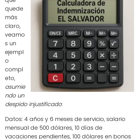
quede
más
claro,
veamo
s un
ejempl
o
compl
eto,
asumie
ndo un
despido injustificado
:
Datos: 4 años y 6 meses de servicio, salario
mensual de 500 dólares, 10 días de
vacaciones pendientes, 100 dólares en bonos