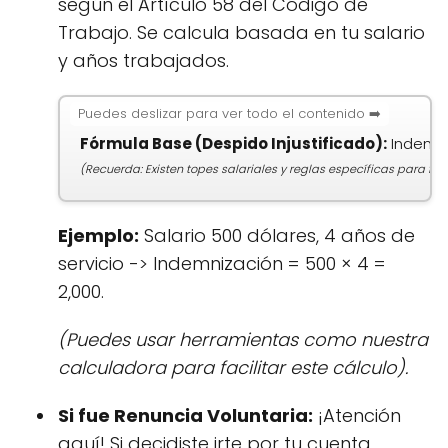
según el Artículo 58 del Código de
Trabajo. Se calcula basada en tu salario
y años trabajados.
Fórmula Base (Despido Injustificado):
Indemni
(Recuerda: Existen topes salariales y reglas específicas para fr
Ejemplo:
Salario 500 dólares, 4 años de
servicio -> Indemnización = 500 × 4 =
2,000.
(Puedes usar herramientas como nuestra
calculadora para facilitar este cálculo).
Si fue Renuncia Voluntaria:
¡Atención
aquí! Si decidiste irte por tu cuenta